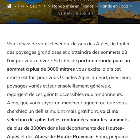
>
PM
>
Sep
>
4
>
Randonnée en France
>
Rando en Paca
>
TO
Vous rêvez de vous élever au-dessus des Alpes, de fouler
des paysages grandioses et d’atteindre des sommets où
l’air pur vous enivre ? Si l’idée de
partir en rando pour un
sommet à plus de 3000 mètres
vous excite, alors cet
article est fait pour vous ! Car les Alpes du Sud, avec leurs
paysages variés et leur ensoleillement généreux,
regorgent de ces géants accessibles aux randonneurs.
Alors, que vous soyez un marcheur aguerri ou que vous
cherchiez un défi stimulant mais gratifiant,
voici ma
sélection des plus belles randonnées pour les sommets
de plus de 3000m
dans les départements des
Hautes-
Alpes
et des
Alpes-de-Haute-Provence
. Enfin, préparez