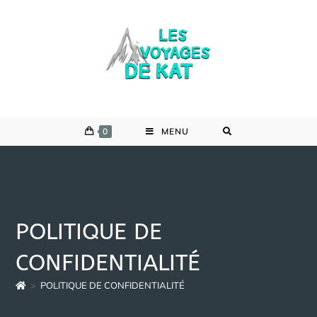
Skip
to
content
0
MENU
POLITIQUE DE
CONFIDENTIALITÉ
>
POLITIQUE DE CONFIDENTIALITÉ