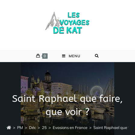
Skip
to
content
0
MENU
Saint Raphael que faire,
que voir ?
>
PM
>
Déc
>
25
>
Evasions en France
>
Saint Raphael que faire