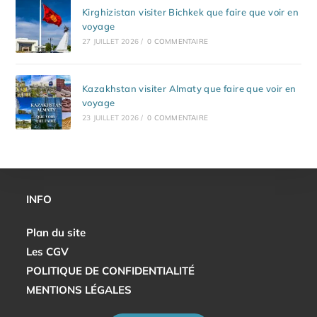
Kirghizistan visiter Bichkek que faire que voir en
voyage
27 JUILLET 2026
/
0 COMMENTAIRE
Kazakhstan visiter Almaty que faire que voir en
voyage
23 JUILLET 2026
/
0 COMMENTAIRE
INFO
Plan du site
Les CGV
POLITIQUE DE CONFIDENTIALITÉ
MENTIONS LÉGALES