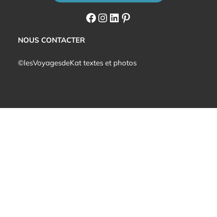
Facebook
Instagram
LinkedIn
Pinterest
NOUS CONTACTER
©lesVoyagesdeKat textes et photos