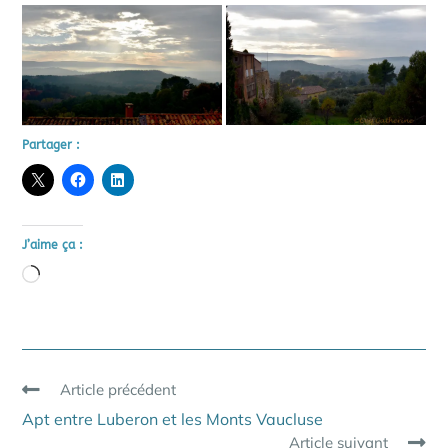
Partager :
J’aime ça :
Chargement…
Read
Article précédent
more
Apt entre Luberon et les Monts Vaucluse
articles
Article suivant