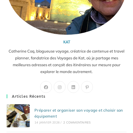
KAT
Catherine Coq, blogueuse voyage, créatrice de contenue et travel
planner, fondatrice des Voyages de Kat, où je partage mes
meilleures adresses et conçoit des itinéraires sur mesure pour
explorer le monde autrement.
S’ouvre
S’ouvre
S’ouvre
S’ouvre
dans
dans
dans
dans
Articles Récents
un
un
un
un
nouvel
nouvel
nouvel
nouvel
Préparer et organiser son voyage et choisir son
onglet
onglet
onglet
onglet
équipement
14 JANVIER 2026
/
2 COMMENTAIRES