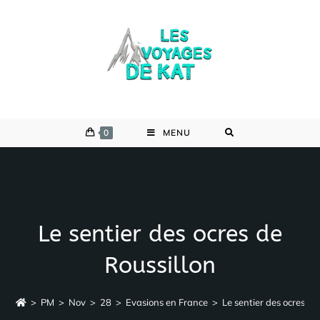
Skip
to
content
0
MENU
Le sentier des ocres de
Roussillon
>
PM
>
Nov
>
28
>
Evasions en France
>
Le sentier des ocres de