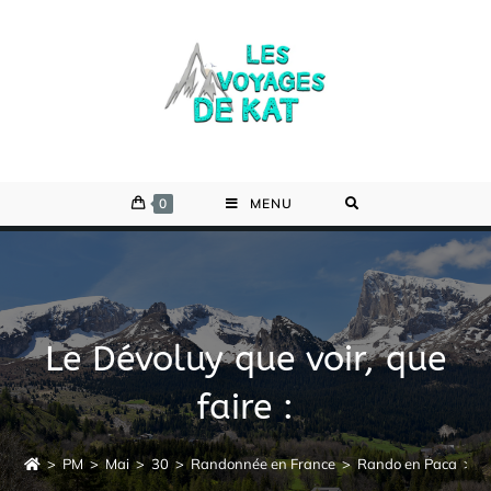
Skip
to
content
0
MENU
Le Dévoluy que voir, que
faire :
>
PM
>
Mai
>
30
>
Randonnée en France
>
Rando en Paca
>
L