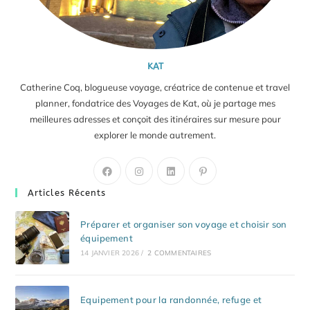
KAT
Catherine Coq, blogueuse voyage, créatrice de contenue et travel
planner, fondatrice des Voyages de Kat, où je partage mes
meilleures adresses et conçoit des itinéraires sur mesure pour
explorer le monde autrement.
S’ouvre
S’ouvre
S’ouvre
S’ouvre
dans
dans
dans
dans
Articles Récents
un
un
un
un
nouvel
nouvel
nouvel
nouvel
Préparer et organiser son voyage et choisir son
onglet
onglet
onglet
onglet
équipement
14 JANVIER 2026
/
2 COMMENTAIRES
Equipement pour la randonnée, refuge et