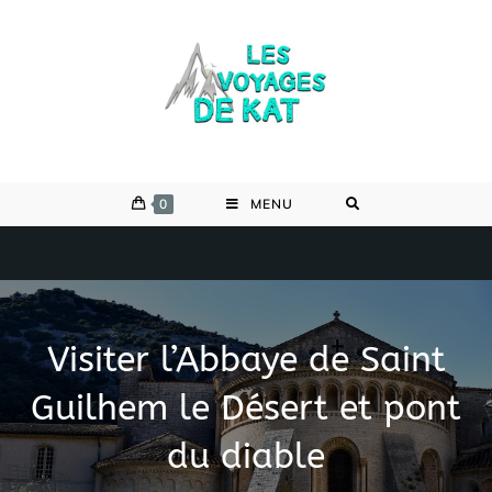
Skip
to
content
0
MENU
Visiter l’Abbaye de Saint
Guilhem le Désert et pont
du diable