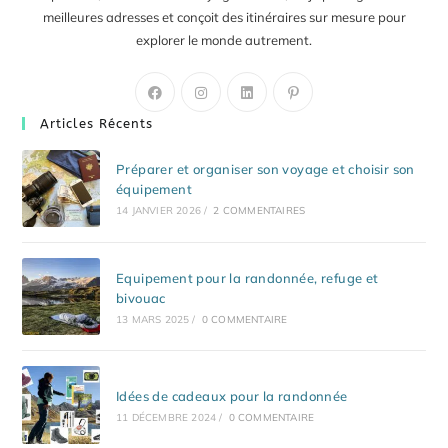
meilleures adresses et conçoit des itinéraires sur mesure pour
explorer le monde autrement.
S’ouvre
S’ouvre
S’ouvre
S’ouvre
dans
dans
dans
dans
Articles Récents
un
un
un
un
nouvel
nouvel
nouvel
nouvel
Préparer et organiser son voyage et choisir son
onglet
onglet
onglet
onglet
équipement
14 JANVIER 2026
/
2 COMMENTAIRES
Equipement pour la randonnée, refuge et
bivouac
13 MARS 2025
/
0 COMMENTAIRE
Idées de cadeaux pour la randonnée
11 DÉCEMBRE 2024
/
0 COMMENTAIRE