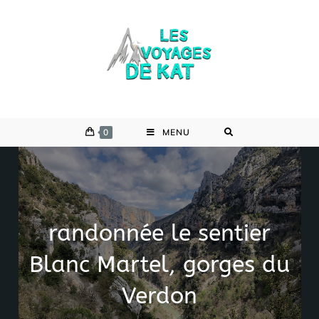
Skip
to
content
0
MENU
randonnée le sentier
Blanc Martel, gorges du
Verdon