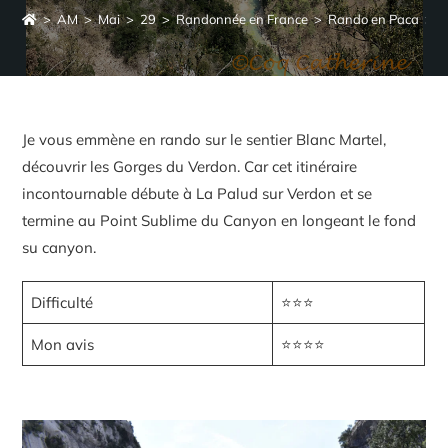
>
AM
>
Mai
>
29
>
Randonnée en France
>
Rando en Paca
>
r
Je vous emmène en rando sur le sentier Blanc Martel,
découvrir les Gorges du Verdon. Car cet itinéraire
incontournable débute à La Palud sur Verdon et se
termine au Point Sublime du Canyon en longeant le fond
su canyon.
Difficulté
⭐⭐⭐
Mon avis
⭐⭐⭐⭐