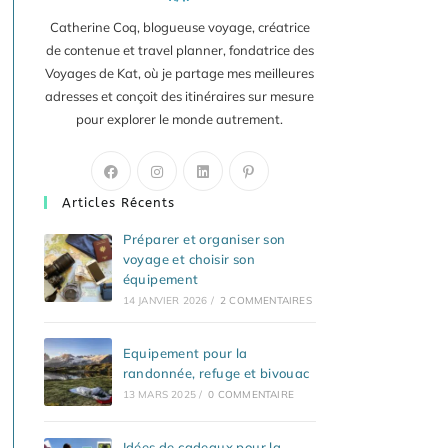
Catherine Coq, blogueuse voyage, créatrice
de contenue et travel planner, fondatrice des
Voyages de Kat, où je partage mes meilleures
adresses et conçoit des itinéraires sur mesure
pour explorer le monde autrement.
S’ouvre
S’ouvre
S’ouvre
S’ouvre
dans
dans
dans
dans
Articles Récents
un
un
un
un
nouvel
nouvel
nouvel
nouvel
Préparer et organiser son
voyage et choisir son
onglet
onglet
onglet
onglet
équipement
14 JANVIER 2026
/
2 COMMENTAIRES
Equipement pour la
randonnée, refuge et bivouac
13 MARS 2025
/
0 COMMENTAIRE
Idées de cadeaux pour la