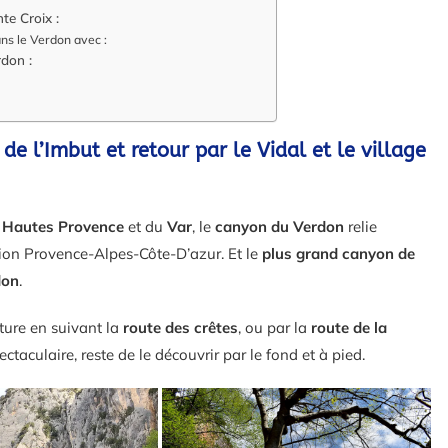
te Croix :
ans le Verdon avec :
rdon :
e l’Imbut et retour par le Vidal et le village
 Hautes Provence
et du
Var
, le
canyon du Verdon
relie
ion Provence-Alpes-Côte-D’azur. Et le
plus grand canyon de
don
.
oiture en suivant la
route des crêtes
, ou par la
route de la
ctaculaire, reste de le découvrir par le fond et à pied.