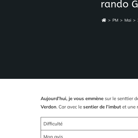
rando G
>
PM
>
Mai
>
Aujourd’hui, je vous emmène
sur le senttier d
Verdon
. Car avec le
sentier de l’imbut
et une 
Difficulté
Mon avis