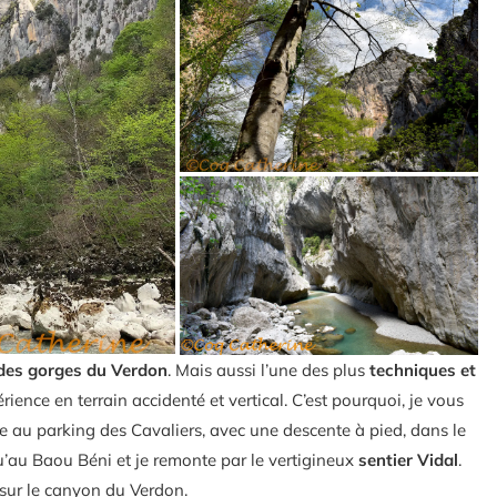
 des gorges du Verdon
. Mais aussi l’une des plus
techniques et
ience en terrain accidenté et vertical. C’est pourquoi, je vous
te au parking des Cavaliers, avec une descente à pied, dans le
’au Baou Béni et je remonte par le vertigineux
sentier Vidal
.
 sur le canyon du Verdon.