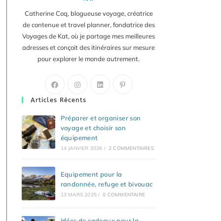
Catherine Coq, blogueuse voyage, créatrice
de contenue et travel planner, fondatrice des
Voyages de Kat, où je partage mes meilleures
adresses et conçoit des itinéraires sur mesure
pour explorer le monde autrement.
S’ouvre
S’ouvre
S’ouvre
S’ouvre
dans
dans
dans
dans
Articles Récents
un
un
un
un
nouvel
nouvel
nouvel
nouvel
Préparer et organiser son
voyage et choisir son
onglet
onglet
onglet
onglet
équipement
14 JANVIER 2026
/
2 COMMENTAIRES
Equipement pour la
randonnée, refuge et bivouac
13 MARS 2025
/
0 COMMENTAIRE
Idées de cadeaux pour la