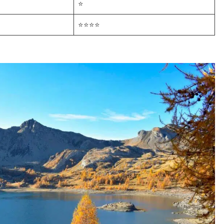
⭐
⭐⭐⭐⭐