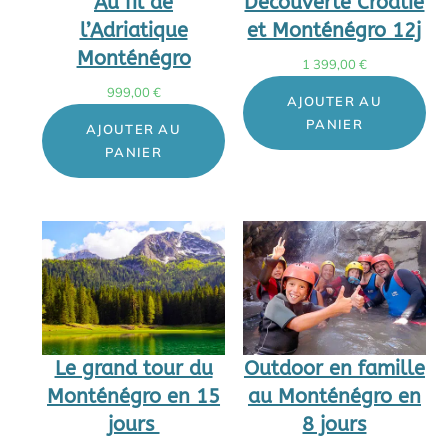
Au fil de
Découverte Croatie
l’Adriatique
et Monténégro 12j
Monténégro
1 399,00
€
999,00
€
AJOUTER AU
PANIER
AJOUTER AU
PANIER
Le grand tour du
Outdoor en famille
Monténégro en 15
au Monténégro en
jours
8 jours