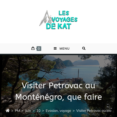
Skip
to
content
0
MENU
Visiter Petrovac au
Monténégro, que faire
>
PM
>
Juin
>
10
>
Evasion, voyage
>
Visiter Petrovac au Monté