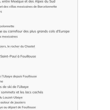
te, entre Mexique et des Alpes du Sud
et des villas mexicaines de Barcelonnette
es
celonnette
age au carrefour des plus grands cols d’Europe
las mexicaines
ers, le rocher du Chastel
 Saint-Paul à Fouillouse
 l’Ubaye depuis Fouillouse
he
ns de ski de l’Ubaye
s sommets et les lacs cachés
 du Lauzet-Ubaye
 autour de Jausiers
e au départ de Fouillouse