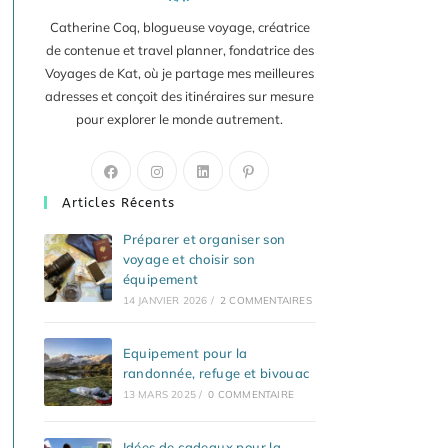
Catherine Coq, blogueuse voyage, créatrice
de contenue et travel planner, fondatrice des
Voyages de Kat, où je partage mes meilleures
adresses et conçoit des itinéraires sur mesure
pour explorer le monde autrement.
S’ouvre
S’ouvre
S’ouvre
S’ouvre
dans
dans
dans
dans
Articles Récents
un
un
un
un
nouvel
nouvel
nouvel
nouvel
Préparer et organiser son
voyage et choisir son
onglet
onglet
onglet
onglet
équipement
14 JANVIER 2026
/
2 COMMENTAIRES
Equipement pour la
randonnée, refuge et bivouac
13 MARS 2025
/
0 COMMENTAIRE
Idées de cadeaux pour la