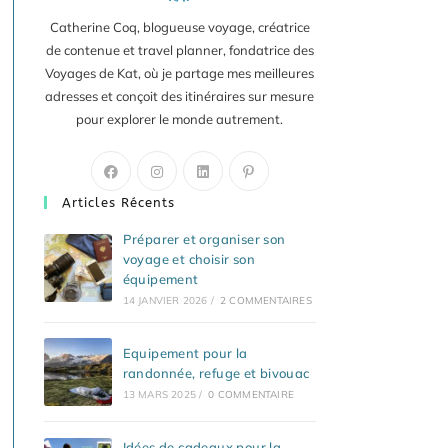
Catherine Coq, blogueuse voyage, créatrice
de contenue et travel planner, fondatrice des
Voyages de Kat, où je partage mes meilleures
adresses et conçoit des itinéraires sur mesure
pour explorer le monde autrement.
S’ouvre
S’ouvre
S’ouvre
S’ouvre
dans
dans
dans
dans
Articles Récents
un
un
un
un
nouvel
nouvel
nouvel
nouvel
Préparer et organiser son
voyage et choisir son
onglet
onglet
onglet
onglet
équipement
14 JANVIER 2026
/
2 COMMENTAIRES
Equipement pour la
randonnée, refuge et bivouac
13 MARS 2025
/
0 COMMENTAIRE
Idées de cadeaux pour la