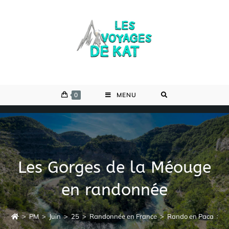
Skip
to
content
0
MENU
Les Gorges de la Méouge
en randonnée
>
PM
>
Juin
>
25
>
Randonnée en France
>
Rando en Paca
>
L