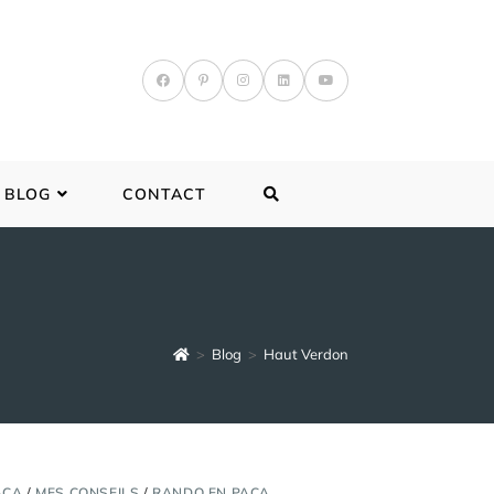
TOGGLE
BLOG
CONTACT
WEBSITE
SEARCH
>
Blog
>
Haut Verdon
ACA
/
MES CONSEILS
/
RANDO EN PACA