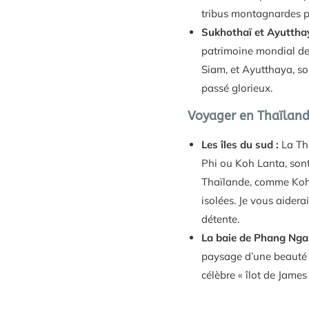
tribus montagnardes p
Sukhothaï et Ayutthaya
patrimoine mondial de
Siam, et Ayutthaya, s
passé glorieux.
Voyager en Thaïlande
Les îles du sud :
La Tha
Phi ou Koh Lanta, sont
Thaïlande, comme Koh 
isolées. Je vous aiderai
détente.
La baie de Phang Nga 
paysage d’une beauté s
célèbre « îlot de James