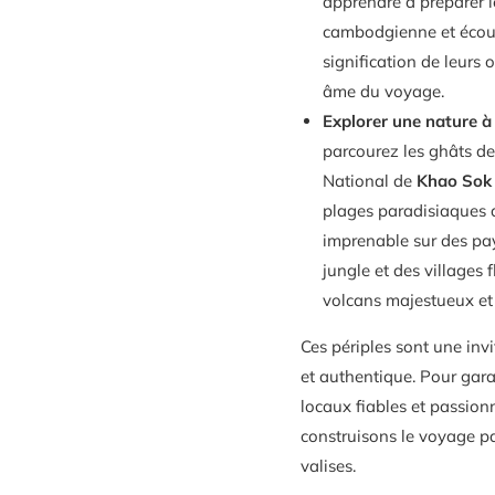
apprendre à préparer l
cambodgienne et écoute
signification de leurs
âme du voyage.
Explorer une nature à 
parcourez les ghâts d
National de
Khao Sok
plages paradisiaques d
imprenable sur des pay
jungle et des villages 
volcans majestueux et l
Ces périples sont une inv
et authentique. Pour garan
locaux fiables et passion
construisons le voyage pa
valises.