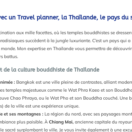
ec un Travel planner, la Thaïlande, le pays du s
ination aux mille facettes, où les temples bouddhistes se dressen
radisiaques succèdent à la jungle luxuriante. C’est un pays qui a 
au monde. Mon expertise en Thaïlande vous permettra de découvrir
rs battus.
et de la culture bouddhiste de Thaïlande
animée :
Bangkok est une ville pleine de contrastes, alliant moderni
 ses temples majestueux comme le Wat Phra Kaeo et son Bouddha
 fleuve Chao Phraya, ou le Wat Pho et son Bouddha couché. Une 
) de la ville est une expérience unique.
de et ses montagnes :
La région du nord, avec ses paysages mont
mbiance plus paisible. À
Chiang Mai,
ancienne capitale du royau
le sacré surplombant la ville. Je vous invite également à une excu