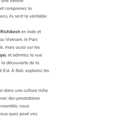
 une famille
 et comprenez la
s, ils sont la véritable
à
Rishikesh
en Inde et
au Vietnam, le Parc
, mais aussi sur les
apa
, et admirez la vue
 la découverte de la
-Est. À Bali, explorez les
r dans une culture riche
’avec des prestataires
 Ensemble, nous
 vous ayez posé vos