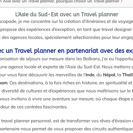
 Asie avec un Travel planner, pourquoi choisir un Travel planner ?
L'Asie du Sud-Est avec un Travel planner
’escapade, je me concentre sur la création d’itinéraires et de voya
s propose des expériences d’exception, en tant que travel designer 
c des agences locales, spécialement sélectionnées pour leur eng
c un Travel planner en partenariat avec des ex
nisation de séjours sur mesure dans les Balkans, j’ai eu l’opport
 une agence locale et experte de l’Asie du Sud-Est. Nous mettons 
ur vous faire découvrir les merveilles de l’
Inde
, du
Népal
, la
Thaï
nam
. Ces destinations, à la fois riches en histoire, en spiritualité 
 diversité de cultures et d’expériences que nous maîtrisons sur le 
s vous invitons à vivre une aventure sur mesure, où chaque étape
lendeur de ces contrées fascinantes.
 travel planner personnel, est de transformer vos rêves d’évasion 
 partenaire nous permet de vous proposer des circuits authentique