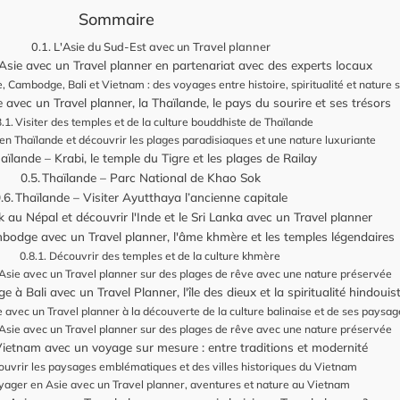
Sommaire
L'Asie du Sud-Est avec un Travel planner
sie avec un Travel planner en partenariat avec des experts locaux
e, Cambodge, Bali et Vietnam : des voyages entre histoire, spiritualité et nature
 avec un Travel planner, la Thaïlande, le pays du sourire et ses trésors
Visiter des temples et de la culture bouddhiste de Thaïlande
n Thaïlande et découvrir les plages paradisiaques et une nature luxuriante
aïlande – Krabi, le temple du Tigre et les plages de Railay
Thaïlande – Parc National de Khao Sok
Thaïlande – Visiter Ayutthaya l’ancienne capitale
ek au Népal et découvrir l'Inde et le Sri Lanka avec un Travel planner
odge avec un Travel planner, l'âme khmère et les temples légendaires
Découvrir des temples et de la culture khmère
Asie avec un Travel planner sur des plages de rêve avec une nature préservée
 à Bali avec un Travel Planner, l'île des dieux et la spiritualité hindouis
 avec un Travel planner à la découverte de la culture balinaise et de ses paysag
Asie avec un Travel planner sur des plages de rêve avec une nature préservée
 Vietnam avec un voyage sur mesure : entre traditions et modernité
uvrir les paysages emblématiques et des villes historiques du Vietnam
yager en Asie avec un Travel planner, aventures et nature au Vietnam