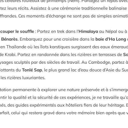
es célèbres rouleaux de printemps (Nem). Partagez un repas avec
z leurs récits. Assistez à une cérémonie traditionnelle balinaise
 offrandes. Ces moments d’échange ne sont pas de simples animation
couper le souffle
: Partez en trek dans l’
Himalaya
au Népal ou 
e
Bénarès
. Embarquez pour une croisière dans la
baie d’Ha Long
en Thaïlande où les îlots karstiques surgissent des eaux émeraude
e Krabi. Partez en randonnée dans les rizières en terrasses de
S
sages sculptés par des siècles de travail. Au Cambodge, partez à
flottants du
Tonlé Sap
, le plus grand lac d’eau douce d’Asie du Sud
es rizières luxuriantes.
itation permanente à explorer une nature préservée et à s’immerge
tir la qualité et la sécurité de ces expériences, je ne travaille qu
nés, des guides expérimentés aux hôteliers fiers de leur héritage.
rfait, celui qui restera gravé dans votre mémoire bien après que