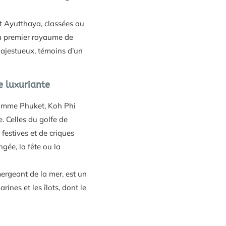
t Ayutthaya, classées au
du premier royaume de
majestueux, témoins d’un
e luxuriante
 comme Phuket, Koh Phi
. Celles du golfe de
estives et de criques
ngée, la fête ou la
ergeant de la mer, est un
nes et les îlots, dont le