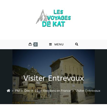
Skip
to
content
0
MENU
Visiter Entrevaux
>
PM
>
Déc
>
11
>
Evasions en France
>
Visiter Entrevaux