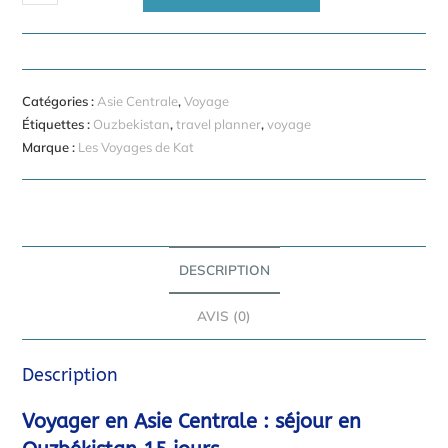
de
Séjour
en
Ouzbékistan
Catégories :
Asie Centrale
,
Voyage
15
Étiquettes :
Ouzbekistan
,
travel planner
,
voyage
jours
Marque :
Les Voyages de Kat
DESCRIPTION
AVIS (0)
Description
Voyager en Asie Centrale : séjour en